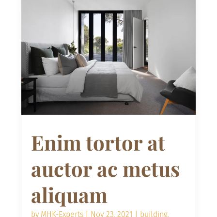
Enim tortor at
auctor ac metus
aliquam
by
MHK-Experts
|
Nov 23, 2021
|
building
,