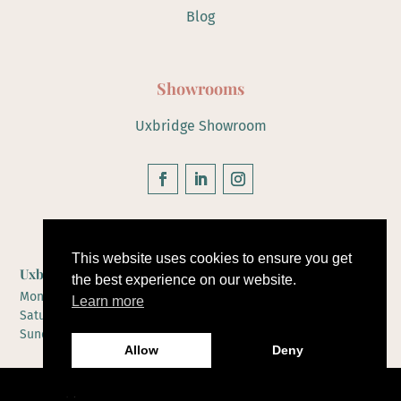
Blog
Showrooms
Uxbridge Showroom
Hours of Operation
This website uses cookies to ensure you get
Uxbridge Showroom
the best experience on our website.
Monday to Friday 10-5
Learn more
Saturday 10-4
Sunday by appointment only
Allow
Deny
Copyright 2026 Romanshaus. All rights reserved.